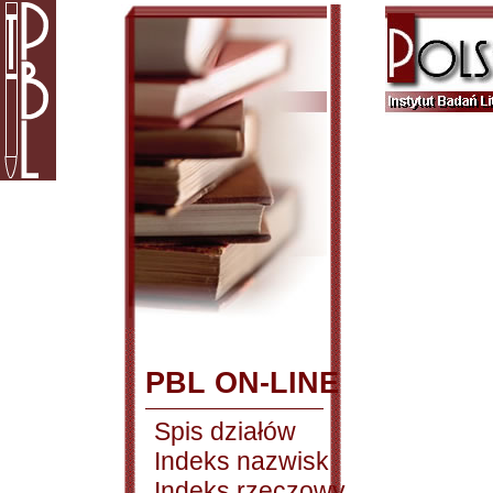
PBL ON-LINE
Spis działów
Indeks nazwisk
Indeks rzeczowy