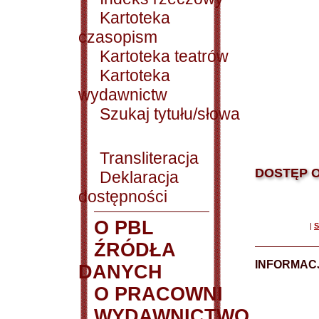
Kartoteka
czasopism
Kartoteka teatrów
Kartoteka
wydawnictw
Szukaj tytułu/słowa
Transliteracja
DOSTĘP O
Deklaracja
dostępności
O PBL
|
S
ŹRÓDŁA
INFORMAC
DANYCH
O PRACOWNI
WYDAWNICTWO