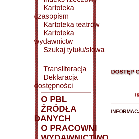
Kartoteka
czasopism
Kartoteka teatrów
Kartoteka
wydawnictw
Szukaj tytułu/słowa
Transliteracja
DOSTĘP O
Deklaracja
dostępności
|
S
O PBL
ŹRÓDŁA
INFORMAC
DANYCH
O PRACOWNI
WYDAWNICTWO