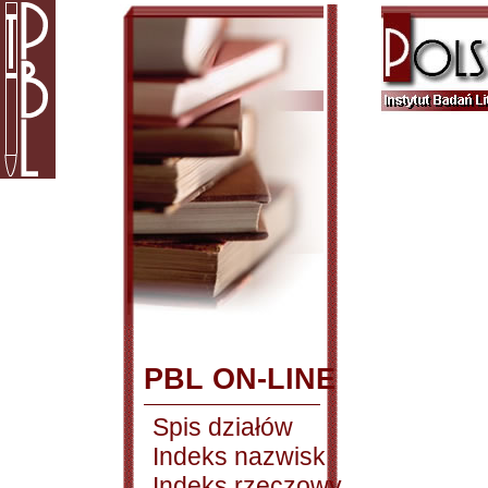
PBL ON-LINE
Spis działów
Indeks nazwisk
Indeks rzeczowy