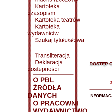
Kartoteka
czasopism
Kartoteka teatrów
Kartoteka
wydawnictw
Szukaj tytułu/słowa
Transliteracja
Deklaracja
DOSTĘP O
dostępności
O PBL
|
S
ŹRÓDŁA
DANYCH
INFORMAC
O PRACOWNI
WYDAWNICTWO