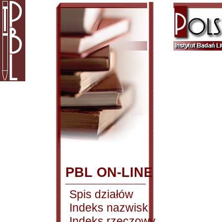
PBL ON-LINE
Spis działów
Indeks nazwisk
Indeks rzeczowy