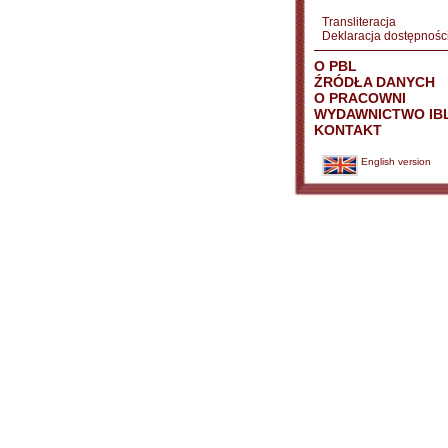
Transliteracja
Deklaracja dostępnośc
O PBL
ŹRÓDŁA DANYCH
O PRACOWNI
WYDAWNICTWO IB
KONTAKT
English version