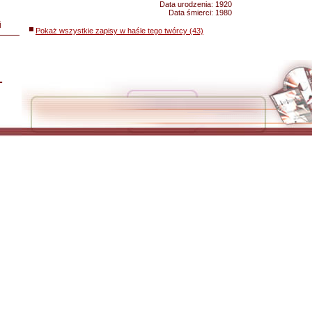
Data urodzenia:
1920
Data śmierci:
1980
i
Pokaż wszystkie zapisy w haśle tego twórcy (43)
L