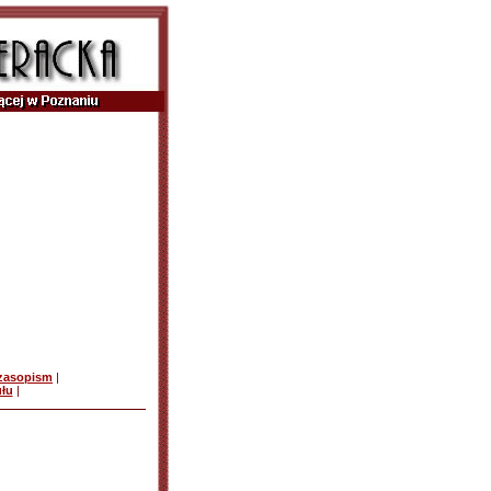
czasopism
|
ułu
|