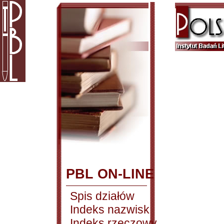
PBL ON-LINE
Spis działów
Indeks nazwisk
Indeks rzeczowy