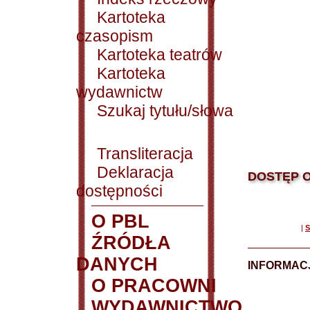
Kartoteka
czasopism
Kartoteka teatrów
Kartoteka
wydawnictw
Szukaj tytułu/słowa
Transliteracja
Deklaracja
DOSTĘP O
dostępności
O PBL
|
S
ŹRÓDŁA
DANYCH
INFORMAC
O PRACOWNI
WYDAWNICTWO