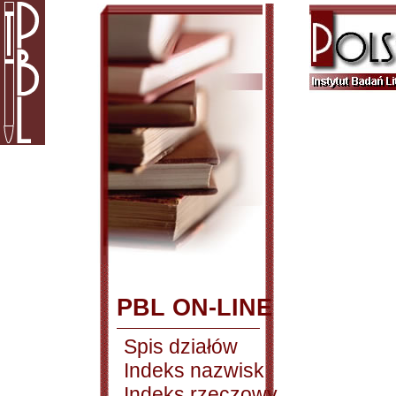
PBL ON-LINE
Spis działów
Indeks nazwisk
Indeks rzeczowy