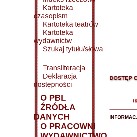
Kartoteka
czasopism
Kartoteka teatrów
Kartoteka
wydawnictw
Szukaj tytułu/słowa
Transliteracja
Deklaracja
DOSTĘP O
dostępności
O PBL
|
S
ŹRÓDŁA
DANYCH
INFORMAC
O PRACOWNI
WYDAWNICTWO