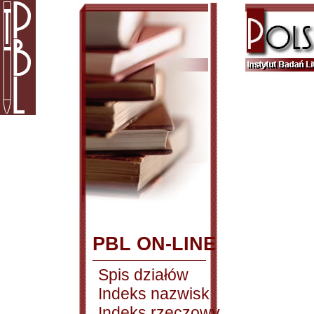
PBL ON-LINE
Spis działów
Indeks nazwisk
Indeks rzeczowy