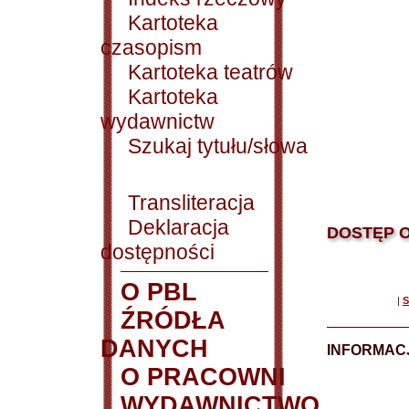
Kartoteka
czasopism
Kartoteka teatrów
Kartoteka
wydawnictw
Szukaj tytułu/słowa
Transliteracja
Deklaracja
DOSTĘP O
dostępności
O PBL
|
S
ŹRÓDŁA
DANYCH
INFORMAC
O PRACOWNI
WYDAWNICTWO