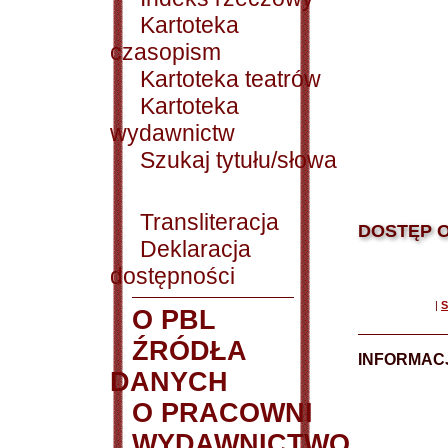
Kartoteka
czasopism
Kartoteka teatrów
Kartoteka
wydawnictw
Szukaj tytułu/słowa
Transliteracja
DOSTĘP O
Deklaracja
dostępności
|
S
O PBL
ŹRÓDŁA
INFORMAC
DANYCH
O PRACOWNI
WYDAWNICTWO