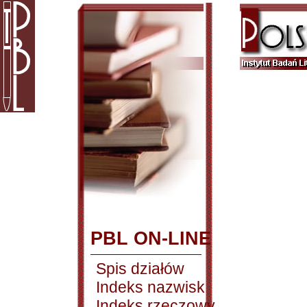
PBL ON-LINE
Spis działów
Indeks nazwisk
Indeks rzeczowy