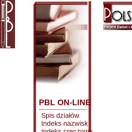
PBL ON-LINE
Spis działów
Indeks nazwisk
Indeks rzeczowy