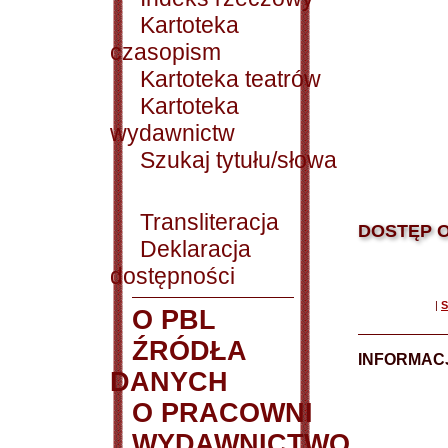
Kartoteka
czasopism
Kartoteka teatrów
Kartoteka
wydawnictw
Szukaj tytułu/słowa
Transliteracja
DOSTĘP O
Deklaracja
dostępności
|
S
O PBL
ŹRÓDŁA
INFORMAC
DANYCH
O PRACOWNI
WYDAWNICTWO