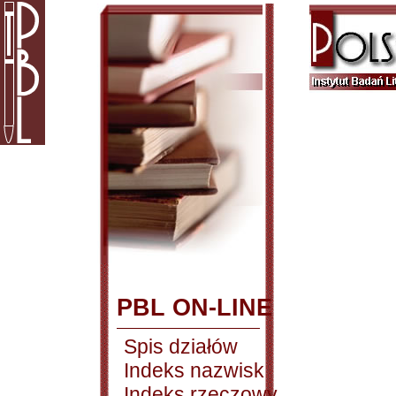
PBL ON-LINE
Spis działów
Indeks nazwisk
Indeks rzeczowy