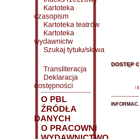
Kartoteka
czasopism
Kartoteka teatrów
Kartoteka
wydawnictw
Szukaj tytułu/słowa
DOSTĘP O
Transliteracja
Deklaracja
dostępności
|
S
O PBL
INFORMAC
ŹRÓDŁA
DANYCH
O PRACOWNI
WYDAWNICTWO