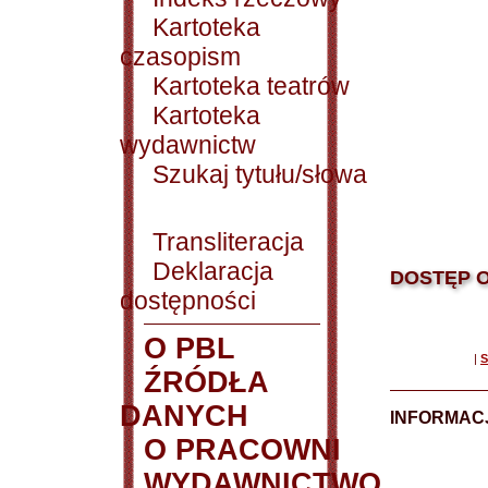
Kartoteka
czasopism
Kartoteka teatrów
Kartoteka
wydawnictw
Szukaj tytułu/słowa
Transliteracja
Deklaracja
DOSTĘP O
dostępności
O PBL
|
S
ŹRÓDŁA
DANYCH
INFORMAC
O PRACOWNI
WYDAWNICTWO