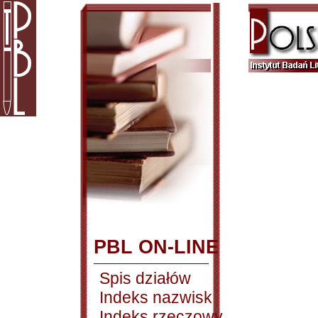
PBL ON-LINE
Spis działów
Indeks nazwisk
Indeks rzeczowy