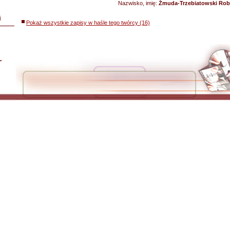
Nazwisko, imię:
Żmuda-Trzebiatowski Rob
i
Pokaż wszystkie zapisy w haśle tego twórcy (16)
L