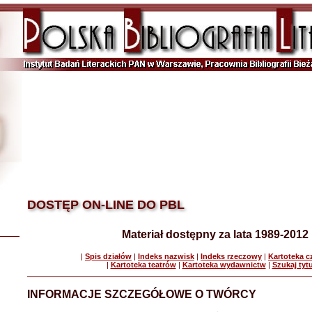
DOSTĘP ON-LINE DO PBL
Materiał dostępny za lata 1989-2012
|
Spis działów
|
Indeks nazwisk
|
Indeks rzeczowy
|
Kartoteka 
|
Kartoteka teatrów
|
Kartoteka wydawnictw
|
Szukaj tyt
INFORMACJE SZCZEGÓŁOWE O TWÓRCY