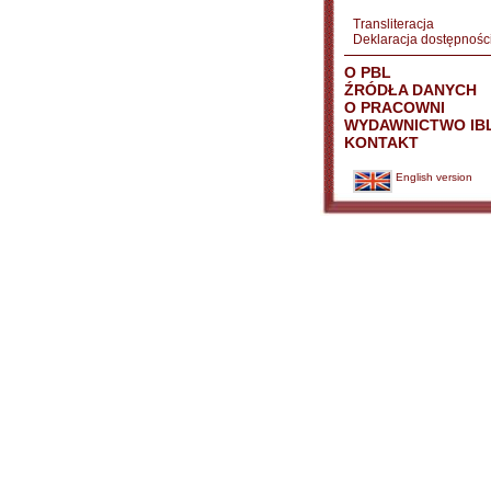
Transliteracja
Deklaracja dostępnośc
O PBL
ŹRÓDŁA DANYCH
O PRACOWNI
WYDAWNICTWO IB
KONTAKT
English version