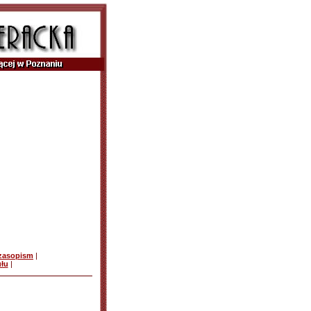
czasopism
|
ułu
|