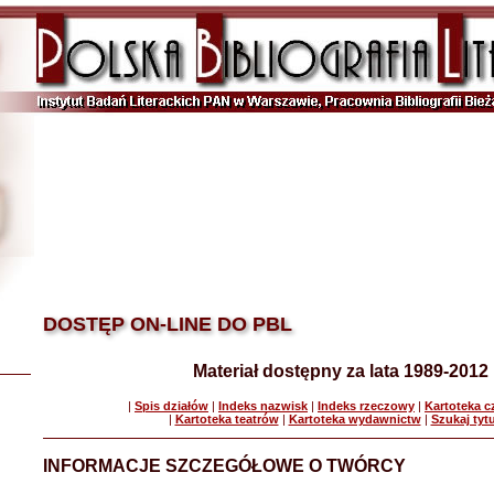
DOSTĘP ON-LINE DO PBL
Materiał dostępny za lata 1989-2012
|
Spis działów
|
Indeks nazwisk
|
Indeks rzeczowy
|
Kartoteka 
|
Kartoteka teatrów
|
Kartoteka wydawnictw
|
Szukaj tyt
INFORMACJE SZCZEGÓŁOWE O TWÓRCY