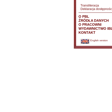
Transliteracja
Deklaracja dostępnośc
O PBL
ŹRÓDŁA DANYCH
O PRACOWNI
WYDAWNICTWO IB
KONTAKT
English version