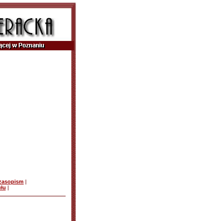
czasopism
|
ułu
|