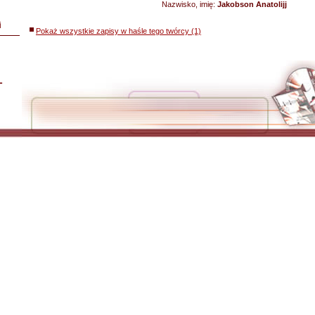
Nazwisko, imię:
Jakobson Anatolijj
i
Pokaż wszystkie zapisy w haśle tego twórcy (1)
L