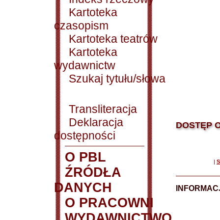
Kartoteka
czasopism
Kartoteka teatrów
Kartoteka
wydawnictw
Szukaj tytułu/słowa
Transliteracja
Deklaracja
DOSTĘP O
dostępności
O PBL
|
S
ŹRÓDŁA
DANYCH
INFORMAC
O PRACOWNI
WYDAWNICTWO