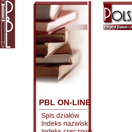
PBL ON-LINE
Spis działów
Indeks nazwisk
Indeks rzeczowy