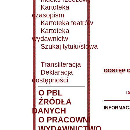
Kartoteka
czasopism
Kartoteka teatrów
Kartoteka
wydawnictw
Szukaj tytułu/słowa
Transliteracja
DOSTĘP O
Deklaracja
dostępności
O PBL
|
S
ŹRÓDŁA
INFORMAC
DANYCH
O PRACOWNI
WYDAWNICTWO