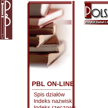
PBL ON-LINE
Spis działów
Indeks nazwisk
Indeks rzeczowy