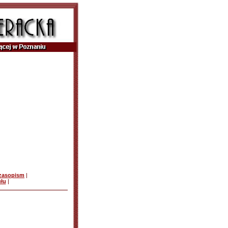
czasopism
|
ułu
|