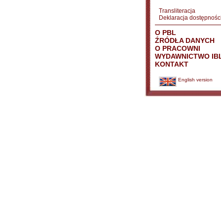
Transliteracja
Deklaracja dostępnośc
O PBL
ŹRÓDŁA DANYCH
O PRACOWNI
WYDAWNICTWO IB
KONTAKT
English version