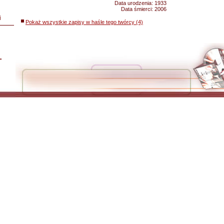
Data urodzenia:
1933
Data śmierci:
2006
i
Pokaż wszystkie zapisy w haśle tego twórcy (4)
L