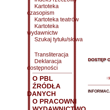
Kartoteka
czasopism
Kartoteka teatrów
Kartoteka
wydawnictw
Szukaj tytułu/słowa
Transliteracja
DOSTĘP O
Deklaracja
dostępności
O PBL
|
S
ŹRÓDŁA
INFORMAC
DANYCH
O PRACOWNI
WYDAWNICTWO