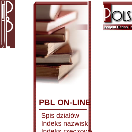
PBL ON-LINE
Spis działów
Indeks nazwisk
Indeks rzeczowy