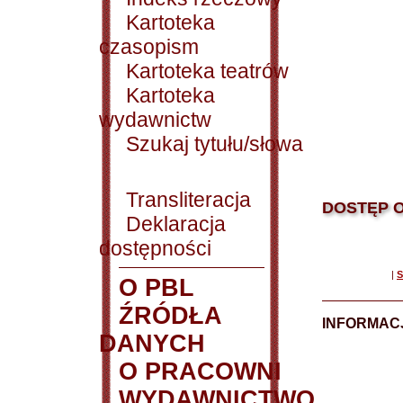
Kartoteka
czasopism
Kartoteka teatrów
Kartoteka
wydawnictw
Szukaj tytułu/słowa
Transliteracja
DOSTĘP O
Deklaracja
dostępności
|
S
O PBL
ŹRÓDŁA
INFORMAC
DANYCH
O PRACOWNI
WYDAWNICTWO