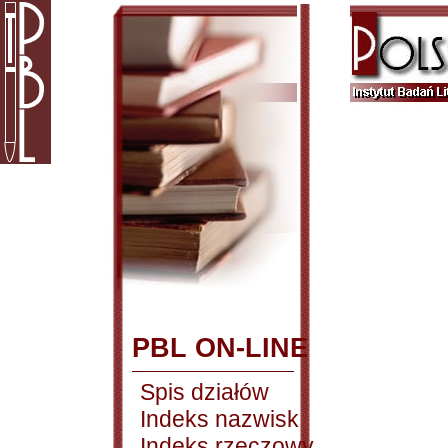
PBL ON-LINE
Spis działów
Indeks nazwisk
Indeks rzeczowy