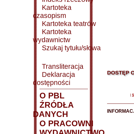
Kartoteka
czasopism
Kartoteka teatrów
Kartoteka
wydawnictw
Szukaj tytułu/słowa
Transliteracja
DOSTĘP O
Deklaracja
dostępności
O PBL
|
S
ŹRÓDŁA
INFORMAC
DANYCH
O PRACOWNI
WYDAWNICTWO