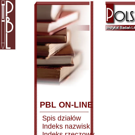
PBL ON-LINE
Spis działów
Indeks nazwisk
Indeks rzeczowy