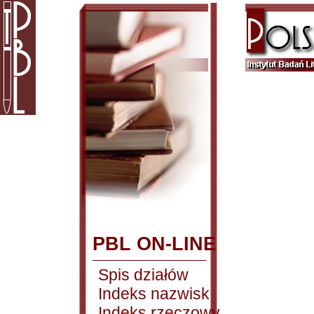
PBL ON-LINE
Spis działów
Indeks nazwisk
Indeks rzeczowy