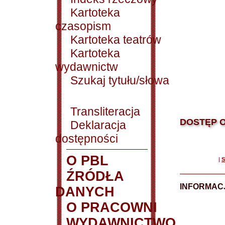
Kartoteka
czasopism
Kartoteka teatrów
Kartoteka
wydawnictw
Szukaj tytułu/słowa
Transliteracja
DOSTĘP O
Deklaracja
dostępności
O PBL
|
S
ŹRÓDŁA
INFORMAC
DANYCH
O PRACOWNI
WYDAWNICTWO