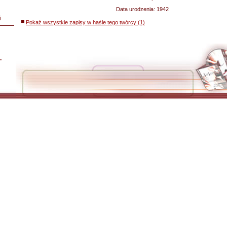
Data urodzenia:
1942
i
Pokaż wszystkie zapisy w haśle tego twórcy (1)
L