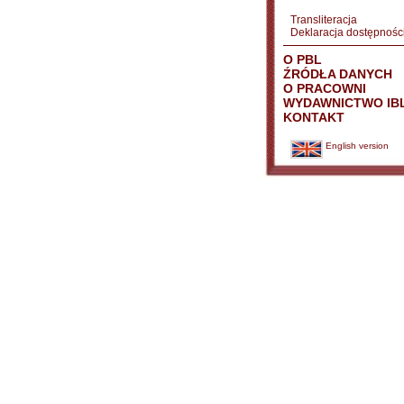
Transliteracja
Deklaracja dostępnośc
O PBL
ŹRÓDŁA DANYCH
O PRACOWNI
WYDAWNICTWO IB
KONTAKT
English version