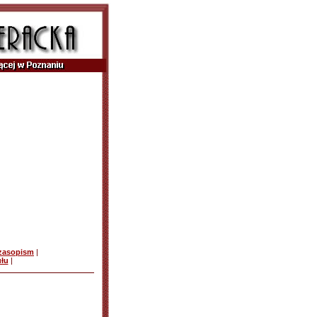
czasopism
|
ułu
|