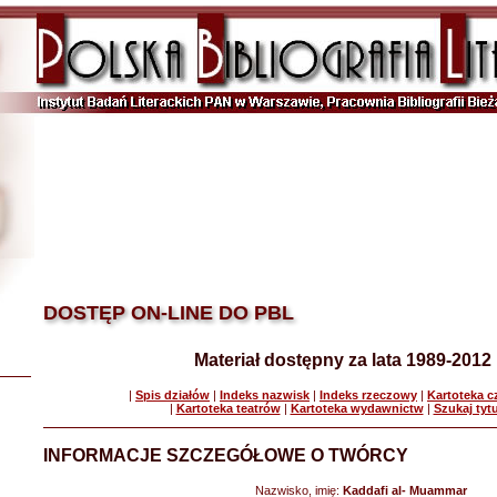
DOSTĘP ON-LINE DO PBL
Materiał dostępny za lata 1989-2012
|
Spis działów
|
Indeks nazwisk
|
Indeks rzeczowy
|
Kartoteka 
|
Kartoteka teatrów
|
Kartoteka wydawnictw
|
Szukaj tyt
INFORMACJE SZCZEGÓŁOWE O TWÓRCY
Nazwisko, imię:
Kaddafi al- Muammar