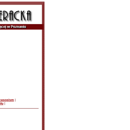
czasopism
|
ułu
|