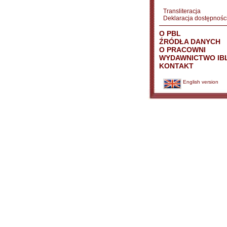
Transliteracja
Deklaracja dostępnośc
O PBL
ŹRÓDŁA DANYCH
O PRACOWNI
WYDAWNICTWO IB
KONTAKT
English version