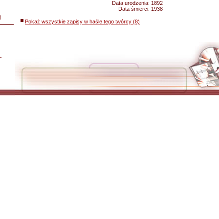
Data urodzenia:
1892
Data śmierci:
1938
i
Pokaż wszystkie zapisy w haśle tego twórcy (8)
L