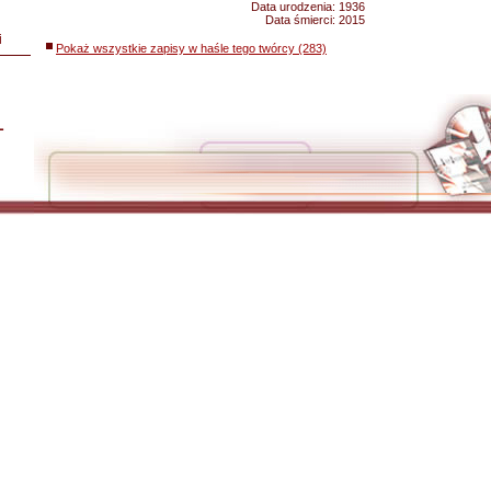
Data urodzenia:
1936
Data śmierci:
2015
i
Pokaż wszystkie zapisy w haśle tego twórcy (283)
L