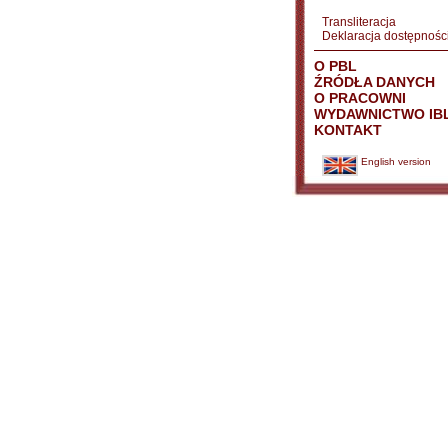
Transliteracja
Deklaracja dostępnośc
O PBL
ŹRÓDŁA DANYCH
O PRACOWNI
WYDAWNICTWO IB
KONTAKT
English version