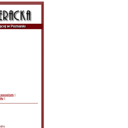
czasopism
|
ułu
|
edro