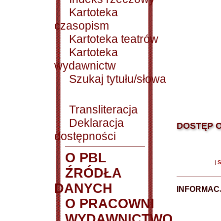
Kartoteka
czasopism
Kartoteka teatrów
Kartoteka
wydawnictw
Szukaj tytułu/słowa
Transliteracja
Deklaracja
DOSTĘP O
dostępności
O PBL
|
S
ŹRÓDŁA
DANYCH
INFORMAC
O PRACOWNI
WYDAWNICTWO