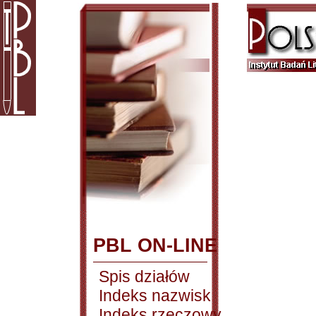
PBL ON-LINE
Spis działów
Indeks nazwisk
Indeks rzeczowy