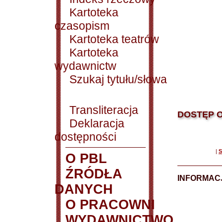
Kartoteka
czasopism
Kartoteka teatrów
Kartoteka
wydawnictw
Szukaj tytułu/słowa
Transliteracja
DOSTĘP O
Deklaracja
dostępności
|
S
O PBL
ŹRÓDŁA
INFORMAC
DANYCH
O PRACOWNI
WYDAWNICTWO