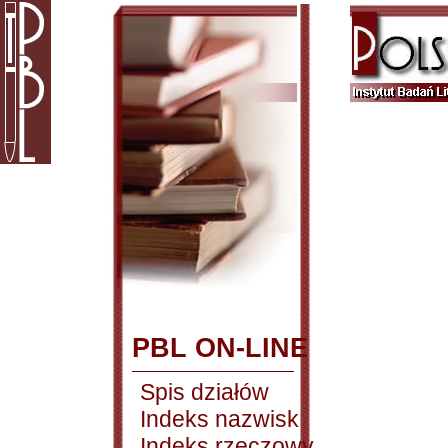
PBL ON-LINE
Spis działów
Indeks nazwisk
Indeks rzeczowy