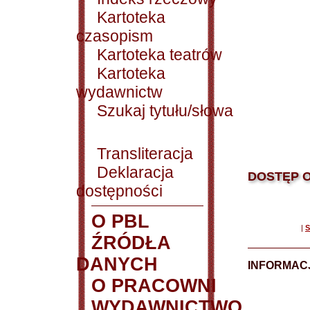
Kartoteka
czasopism
Kartoteka teatrów
Kartoteka
wydawnictw
Szukaj tytułu/słowa
Transliteracja
Deklaracja
DOSTĘP O
dostępności
O PBL
|
S
ŹRÓDŁA
DANYCH
INFORMAC
O PRACOWNI
WYDAWNICTWO