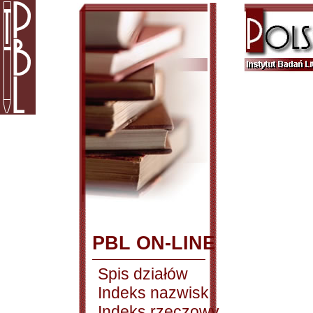
PBL ON-LINE
Spis działów
Indeks nazwisk
Indeks rzeczowy