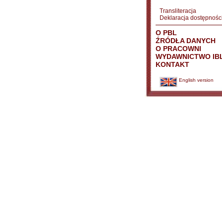
Transliteracja
Deklaracja dostępnośc
O PBL
ŹRÓDŁA DANYCH
O PRACOWNI
WYDAWNICTWO IB
KONTAKT
English version