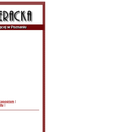
czasopism
|
ułu
|