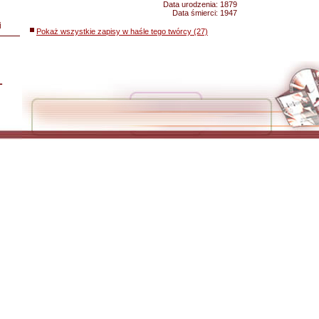
Data urodzenia:
1879
Data śmierci:
1947
i
Pokaż wszystkie zapisy w haśle tego twórcy (27)
L