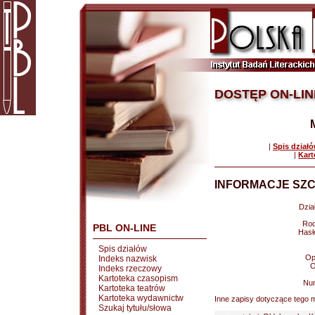
DOSTĘP ON-LIN
|
Spis dział
|
Kart
INFORMACJE SZC
Dział
Rod
PBL ON-LINE
Hasł
Spis działów
Op
Indeks nazwisk
O
Indeks rzeczowy
Kartoteka czasopism
Nu
Kartoteka teatrów
Kartoteka wydawnictw
Inne zapisy dotyczące tego m
Szukaj tytułu/słowa