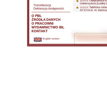
artykuł:
Ołdakowska-Ku
Uniwersytecki [Lublin] 
Transliteracja
artykuł:
Tabińska-Juha
Deklaracja dostępności
10-13
(m.in. nt. imprezy.
O PBL
ŹRÓDŁA DANYCH
O PRACOWNI
WYDAWNICTWO IBL
KONTAKT
English version