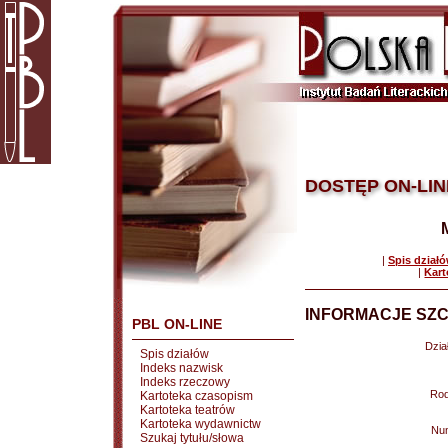
DOSTĘP ON-LIN
|
Spis dział
|
Kart
INFORMACJE SZC
PBL ON-LINE
Dział
Spis działów
Indeks nazwisk
Indeks rzeczowy
Rod
Kartoteka czasopism
Kartoteka teatrów
Kartoteka wydawnictw
Nu
Szukaj tytułu/słowa