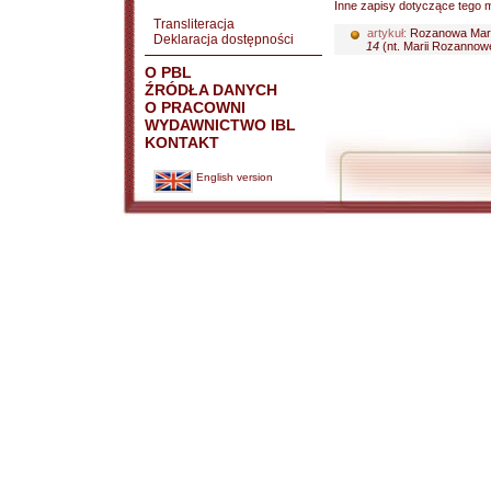
Inne zapisy dotyczące tego m
Transliteracja
artykuł:
Rozanowa Mar
Deklaracja dostępności
14
(nt. Marii Rozannowe
O PBL
ŹRÓDŁA DANYCH
O PRACOWNI
WYDAWNICTWO IBL
KONTAKT
English version