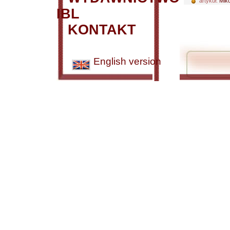
artykuł:
Miko
IBL
KONTAKT
English version