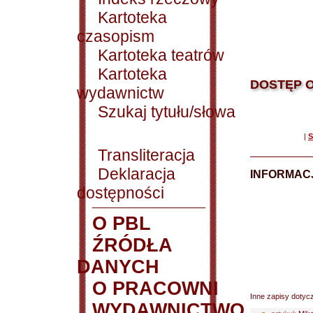
Kartoteka
czasopism
Kartoteka teatrów
Kartoteka
DOSTĘP O
wydawnictw
Szukaj tytułu/słowa
|
S
Transliteracja
Deklaracja
INFORMACJ
dostępności
O PBL
ŹRÓDŁA
DANYCH
O PRACOWNI
Inne zapisy dotyc
WYDAWNICTWO