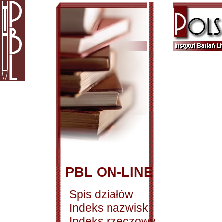
PBL ON-LINE
Spis działów
Indeks nazwisk
Indeks rzeczowy