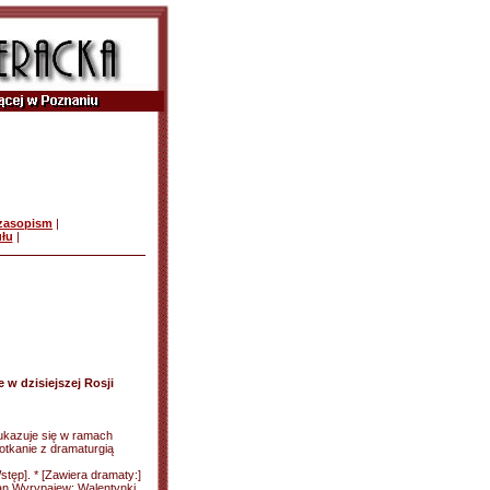
czasopism
|
ułu
|
 w dzisiejszej Rosji
m ukazuje się w ramach
otkanie z dramaturgią
tęp]. * [Zawiera dramaty:]
wan Wyrypajew: Walentynki.