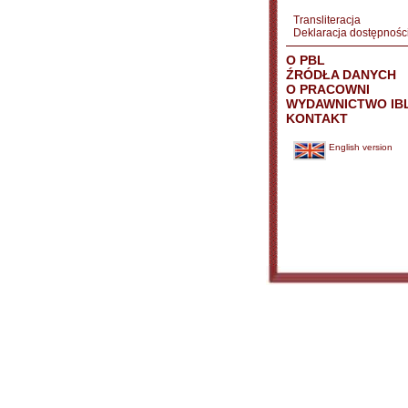
Transliteracja
Deklaracja dostępnośc
O PBL
ŹRÓDŁA DANYCH
O PRACOWNI
WYDAWNICTWO IB
KONTAKT
English version