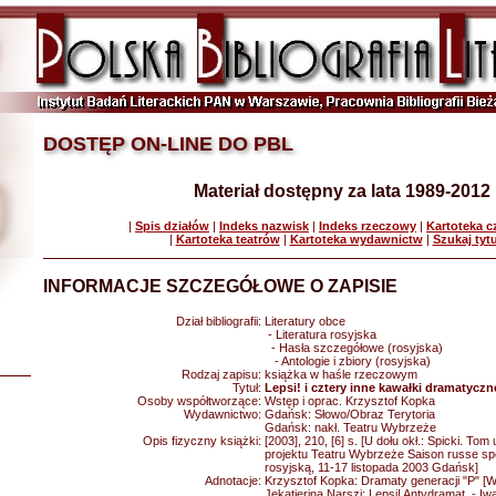
DOSTĘP ON-LINE DO PBL
Materiał dostępny za lata 1989-2012
|
Spis działów
|
Indeks nazwisk
|
Indeks rzeczowy
|
Kartoteka 
|
Kartoteka teatrów
|
Kartoteka wydawnictw
|
Szukaj tyt
INFORMACJE SZCZEGÓŁOWE O ZAPISIE
Dział bibliografii:
Literatury obce
- Literatura rosyjska
- Hasła szczegółowe (rosyjska)
- Antologie i zbiory (rosyjska)
Rodzaj zapisu:
książka w haśle rzeczowym
Tytuł:
Lepsi! i cztery inne kawałki dramatyczne
Osoby współtworzące:
Wstęp i oprac. Krzysztof Kopka
Wydawnictwo:
Gdańsk: Słowo/Obraz Terytoria
Gdańsk: nakł. Teatru Wybrzeże
Opis fizyczny książki:
[2003], 210, [6] s. [U dołu okł.: Spicki. To
projektu Teatru Wybrzeże Saison russe sp
rosyjską, 11-17 listopada 2003 Gdańsk]
Adnotacje:
Krzysztof Kopka: Dramaty generacji "P" [Ws
Jekatierina Narszi: Lepsi! Antydramat. - I