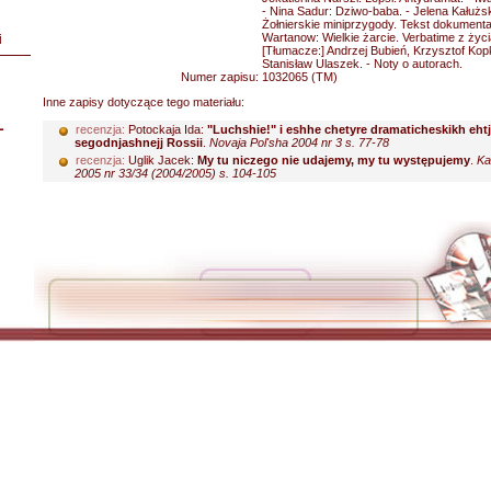
- Nina Sadur: Dziwo-baba. - Jelena Kałużski
Żołnierskie miniprzygody. Tekst dokumenta
Wartanow: Wielkie żarcie. Verbatime z życia
i
[Tłumacze:] Andrzej Bubień, Krzysztof Kop
Stanisław Ulaszek. - Noty o autorach.
Numer zapisu:
1032065 (TM)
Inne zapisy dotyczące tego materiału:
L
recenzja:
Potockaja Ida:
"Luchshie!" i eshhe chetyre dramaticheskikh ehtj
segodnjashnejj Rossii
.
Novaja Pol'sha 2004 nr 3 s. 77-78
recenzja:
Uglik Jacek:
My tu niczego nie udajemy, my tu występujemy
.
Ka
2005 nr 33/34 (2004/2005) s. 104-105