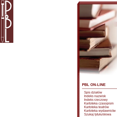
PBL ON-LINE
Spis działów
Indeks nazwisk
Indeks rzeczowy
Kartoteka czasopism
Kartoteka teatrów
Kartoteka wydawnictw
Szukaj tytułu/słowa