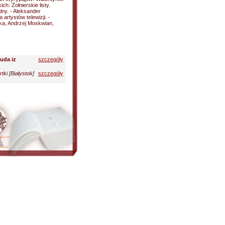
ch: Żołnierskie listy.
lny. - Aleksander
 artystów telewizji. -
ka, Andrzej Moskwian,
uda iz
szczegóły
rtki [Białystok]
szczegóły