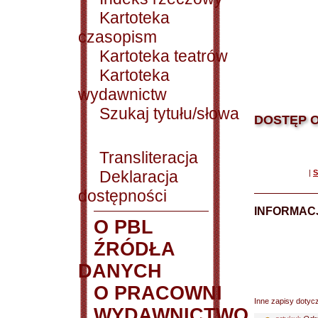
Kartoteka
czasopism
Kartoteka teatrów
Kartoteka
wydawnictw
Szukaj tytułu/słowa
DOSTĘP O
Transliteracja
Deklaracja
|
S
dostępności
INFORMACJ
O PBL
ŹRÓDŁA
DANYCH
O PRACOWNI
Inne zapisy dotyc
WYDAWNICTWO