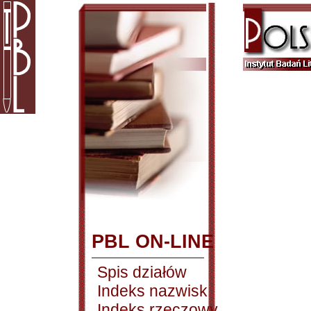
PBL ON-LINE
Spis działów
Indeks nazwisk
Indeks rzeczowy