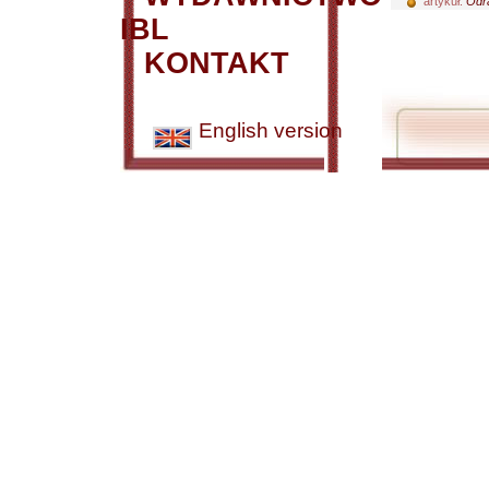
artykuł:
Odra
IBL
KONTAKT
English version