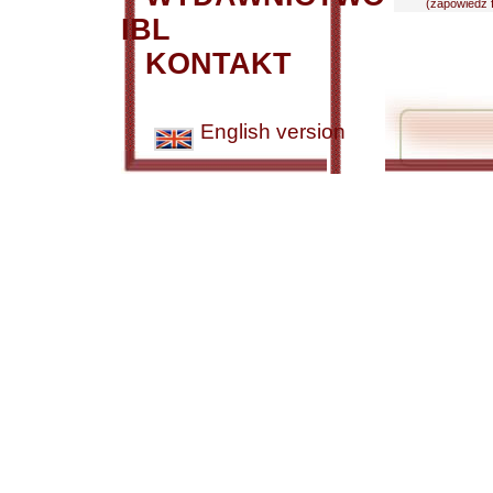
(zapowiedź f
IBL
KONTAKT
English version