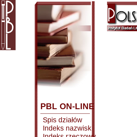
PBL ON-LINE
Spis działów
Indeks nazwisk
Indeks rzeczowy