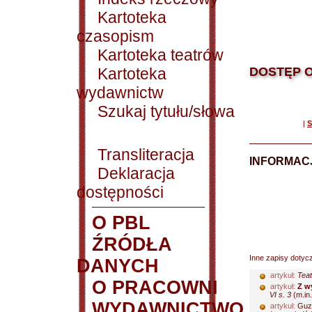
Kartoteka
czasopism
Kartoteka teatrów
Kartoteka
DOSTĘP O
wydawnictw
Szukaj tytułu/słowa
|
S
Transliteracja
INFORMACJ
Deklaracja
dostępności
O PBL
ŹRÓDŁA
Inne zapisy dotyc
DANYCH
artykuł:
Teat
O PRACOWNI
artykuł:
Z w
VI s. 3
(m.in.
WYDAWNICTWO
artykuł:
Guzi