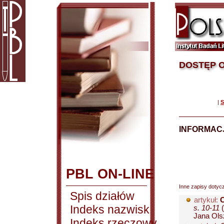
DOSTĘP O
|
S
INFORMACJ
PBL ON-LINE
Inne zapisy dotyc
Spis działów
artykuł:
C
Indeks nazwisk
s. 10-11
(
Jana Olsz
Indeks rzeczowy