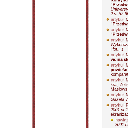
Kontynua
"Przedw
Uniwersy
2 s. 57-6
artykuł:
M
"Przedw
artykuł:
M
"Przedw
artykuł:
M
Wyborcza
i fot....)
artykuł:
M
vidina 
artykuł:
M
powieść
komparaty
artykuł:
M
ks.:] Zof
Masłowski
artykuł:
N
Gazeta W
artykuł:
P
2001 nr 1
ekranizacj
nawiąz
2001 nr