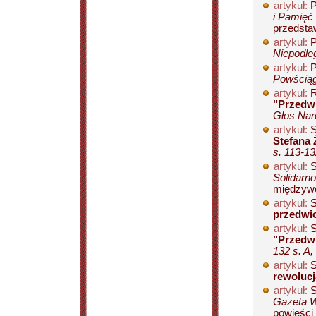
artykuł:
P
i Pamięć 
przedsta
artykuł:
P
Niepodleg
artykuł:
P
Powściągl
artykuł:
R
"Przedw
Głos Nar
artykuł:
S
Stefana
s. 113-1
artykuł:
S
Solidarno
międzywo
artykuł:
S
przedwi
artykuł:
S
"Przedwi
132 s. A,
artykuł:
S
rewoluc
artykuł:
S
Gazeta W
powieści 