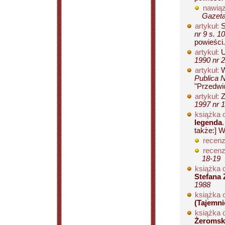
nawiąz
Gazeta
artykuł:
S
nr 9 s. 1
powieści.
artykuł:
U
1990 nr 2
artykuł:
W
Publica 
"Przedwio
artykuł:
Z
1997 nr 1
książka 
legenda
także:] W
recenz
recenz
18-19
książka 
Stefana 
1988
książka 
(Tajemni
książka 
Żeromski