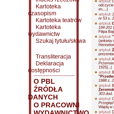
artykuł:
G
Kartoteka
odczycie
im....)
czasopism
artykuł:
J
nr 53 s. 
Kartoteka teatrów
artykuł:
O
Kartoteka
194-201
(
Filipa Baj
wydawnictw
artykuł:
"
Szukaj tytułu/słowa
(ankieta
Hennelowa
artykuł:
prezentac
Transliteracja
artykuł:
A
Deklaracja
Przemian
1925]...)
dostępności
artykuł:
B
"Przedw
O PBL
1988 z. 2
artykuł:
B
ŹRÓDŁA
Żeromsk
303 dod. 
DANYCH
artykuł:
C
Przegląd
O PRACOWNI
Wajdą w r
WYDAWNICTWO
artykuł:
D