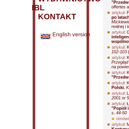
"Przedw
IBL
offertes 
artykuł:
F
KONTAKT
po latac
Mickiewic
realnej i 
artykuł:
G
English version
intelige
wspólno
artykuł:
K
102-103
(
artykuł:
K
Przegląd 
na powieś
artykuł:
K
"Przedw
artykuł:
K
Polski
.
K
artykuł:
L
2001 nr 5
artykuł:
Ł
"Popiół 
s. 44-50
omówi
artykuł:
M