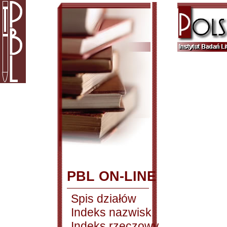
PBL ON-LINE
Spis działów
Indeks nazwisk
Indeks rzeczowy