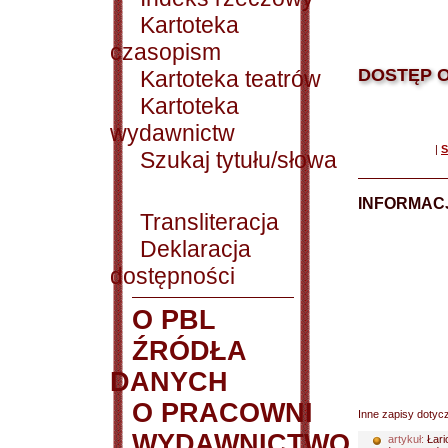
Kartoteka
czasopism
DOSTĘP O
Kartoteka teatrów
Kartoteka
wydawnictw
|
S
Szukaj tytułu/słowa
INFORMACJ
Transliteracja
Deklaracja
dostępności
O PBL
ŹRÓDŁA
DANYCH
O PRACOWNI
Inne zapisy dotyc
WYDAWNICTWO
artykuł:
Łari