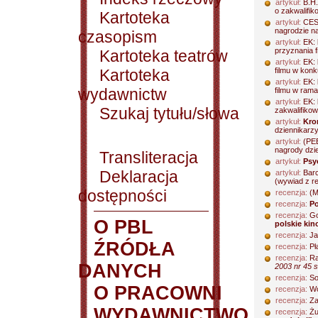
artykuł:
B.H.
o zakwalifik
Kartoteka
artykuł:
CES
nagrodzie n
czasopism
artykuł:
EK:
przyznania 
Kartoteka teatrów
artykuł:
EK:
Kartoteka
filmu w konk
artykuł:
EK:
wydawnictw
filmu w ram
artykuł:
EK:
Szukaj tytułu/słowa
zakwalifikow
artykuł:
Kro
dziennikarzy
artykuł:
(PE
nagrody dzie
Transliteracja
artykuł:
Psy
Deklaracja
artykuł:
Barc
(wywiad z re
dostępności
recenzja:
(M
recenzja:
Po
recenzja:
Go
O PBL
polskie kin
recenzja:
Ja
ŹRÓDŁA
recenzja:
Pł
recenzja:
Ra
DANYCH
2003 nr 45 s
recenzja:
So
O PRACOWNI
recenzja:
Wó
recenzja:
Za
WYDAWNICTWO
recenzja:
Żu