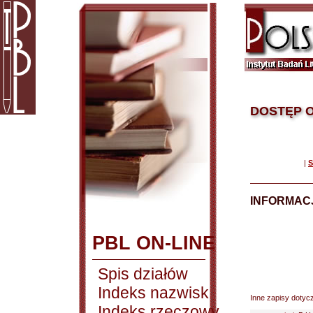
DOSTĘP O
|
S
INFORMACJ
PBL ON-LINE
Spis działów
Indeks nazwisk
Inne zapisy dotyc
Indeks rzeczowy