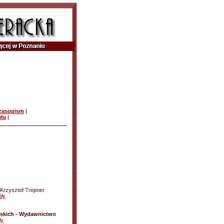
czasopism
|
ułu
|
Krzysztof Trepner
ły
ńskich - Wydawnictwo
ły