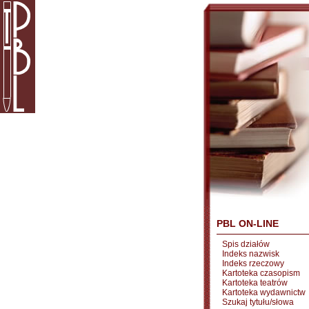
PBL ON-LINE
Spis działów
Indeks nazwisk
Indeks rzeczowy
Kartoteka czasopism
Kartoteka teatrów
Kartoteka wydawnictw
Szukaj tytułu/słowa