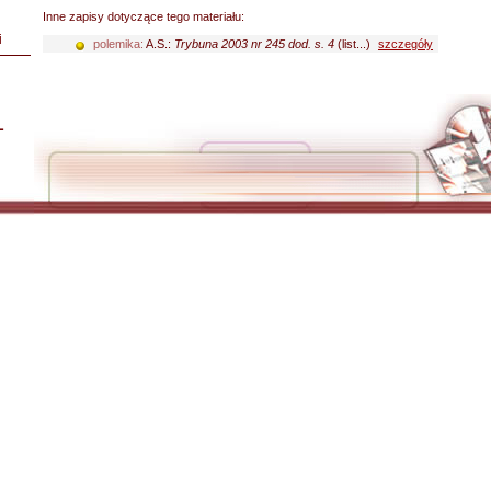
Inne zapisy dotyczące tego materiału:
i
polemika:
A.S.:
Trybuna 2003 nr 245 dod. s. 4
(list...)
szczegóły
L