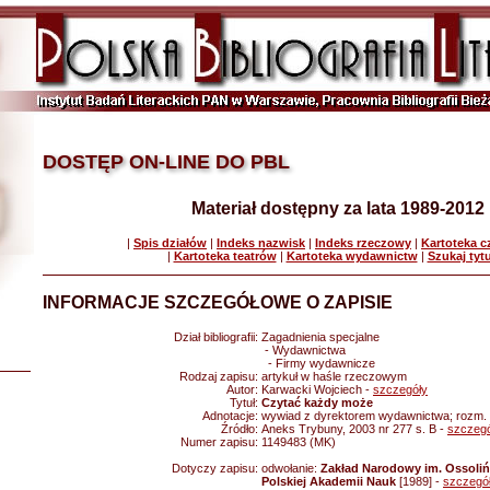
DOSTĘP ON-LINE DO PBL
Materiał dostępny za lata 1989-2012
|
Spis działów
|
Indeks nazwisk
|
Indeks rzeczowy
|
Kartoteka 
|
Kartoteka teatrów
|
Kartoteka wydawnictw
|
Szukaj tyt
INFORMACJE SZCZEGÓŁOWE O ZAPISIE
Dział bibliografii:
Zagadnienia specjalne
- Wydawnictwa
- Firmy wydawnicze
Rodzaj zapisu:
artykuł w haśle rzeczowym
Autor:
Karwacki Wojciech -
szczegóły
Tytuł:
Czytać każdy może
Adnotacje:
wywiad z dyrektorem wydawnictwa; rozm. 
Źródło:
Aneks Trybuny, 2003 nr 277 s. B -
szczegó
Numer zapisu:
1149483 (MK)
Dotyczy zapisu:
odwołanie:
Zakład Narodowy im. Ossoli
Polskiej Akademii Nauk
[1989] -
szczegó