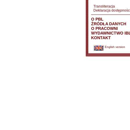
Transliteracja
Deklaracja dostępnośc
O PBL
ŹRÓDŁA DANYCH
O PRACOWNI
WYDAWNICTWO IB
KONTAKT
English version