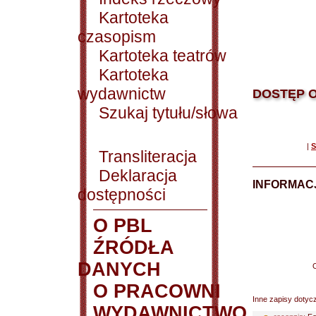
Kartoteka
czasopism
Kartoteka teatrów
Kartoteka
wydawnictw
DOSTĘP O
Szukaj tytułu/słowa
|
S
Transliteracja
Deklaracja
INFORMACJ
dostępności
O PBL
ŹRÓDŁA
DANYCH
O PRACOWNI
Inne zapisy dotyc
WYDAWNICTWO