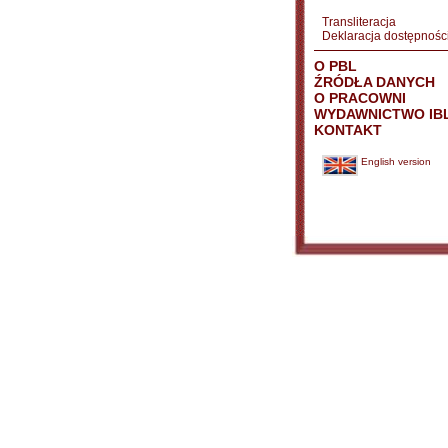
Transliteracja
Deklaracja dostępnośc
O PBL
ŹRÓDŁA DANYCH
O PRACOWNI
WYDAWNICTWO IB
KONTAKT
English version