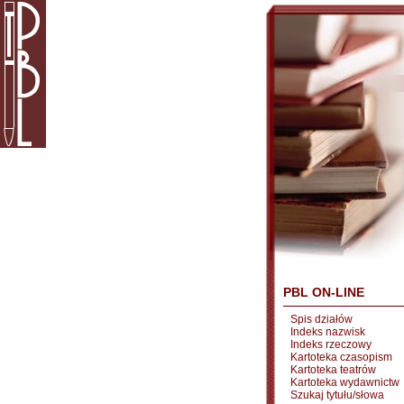
PBL ON-LINE
Spis działów
Indeks nazwisk
Indeks rzeczowy
Kartoteka czasopism
Kartoteka teatrów
Kartoteka wydawnictw
Szukaj tytułu/słowa