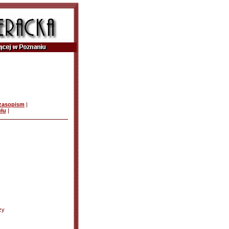
czasopism
|
ułu
|
zy