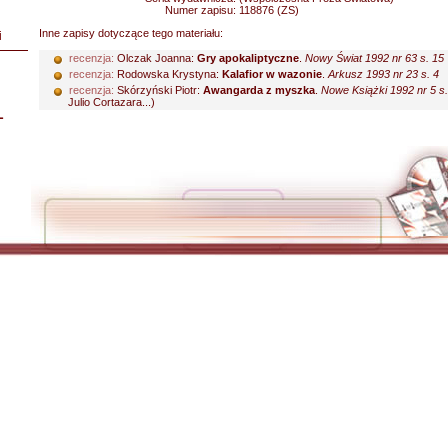
Numer zapisu:
118876 (ZS)
Inne zapisy dotyczące tego materiału:
i
recenzja:
Olczak Joanna:
Gry apokaliptyczne
.
Nowy Świat 1992 nr 63 s. 15
recenzja:
Rodowska Krystyna:
Kalafior w wazonie
.
Arkusz 1993 nr 23 s. 4
recenzja:
Skórzyński Piotr:
Awangarda z myszka
.
Nowe Książki 1992 nr 5 s
Julio Cortazara...)
L