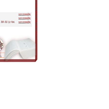
szczegóły
szczegóły
. 30-31
(z fot.
szczegóły