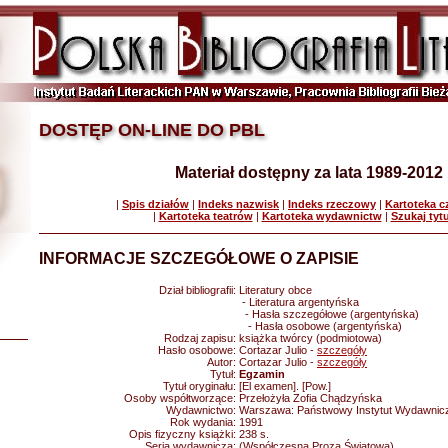
DOSTĘP ON-LINE DO PBL
Materiał dostępny za lata 1989-2012
|
Spis działów
|
Indeks nazwisk
|
Indeks rzeczowy
|
Kartoteka 
|
Kartoteka teatrów
|
Kartoteka wydawnictw
|
Szukaj tyt
INFORMACJE SZCZEGÓŁOWE O ZAPISIE
Dział bibliografii:
Literatury obce
- Literatura argentyńska
- Hasła szczegółowe (argentyńska)
- Hasła osobowe (argentyńska)
Rodzaj zapisu:
książka twórcy (podmiotowa)
Hasło osobowe:
Cortazar Julio -
szczegóły
Autor:
Cortazar Julio -
szczegóły
Tytuł:
Egzamin
Tytuł oryginału:
[El examen]. [Pow.]
Osoby współtworzące:
Przełożyła Zofia Chądzyńska
Wydawnictwo:
Warszawa: Państwowy Instytut Wydawnic
Rok wydania:
1991
Opis fizyczny książki:
238 s.
Seria wydawnicza:
(Współczesna Proza Światowa)