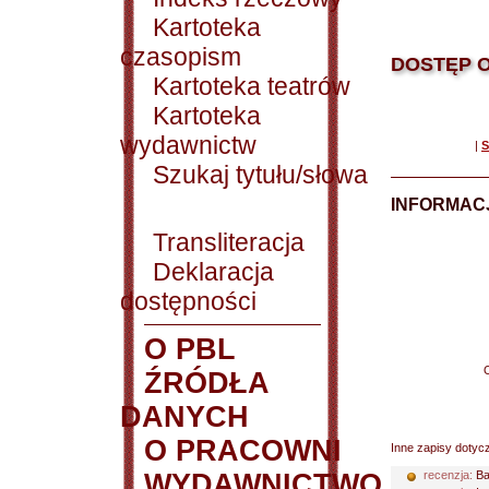
Kartoteka
czasopism
DOSTĘP O
Kartoteka teatrów
Kartoteka
wydawnictw
|
S
Szukaj tytułu/słowa
INFORMACJ
Transliteracja
Deklaracja
dostępności
O PBL
ŹRÓDŁA
DANYCH
O PRACOWNI
Inne zapisy dotyc
WYDAWNICTWO
recenzja:
Ba