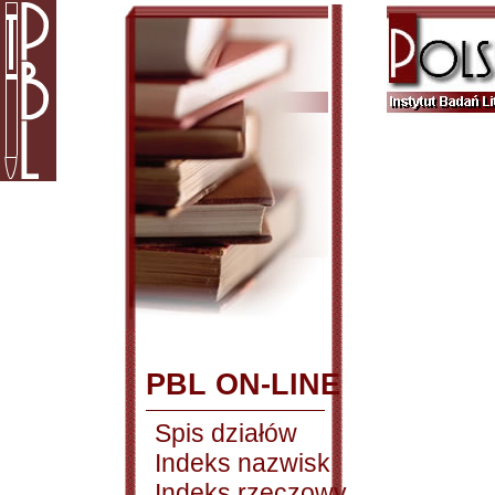
PBL ON-LINE
Spis działów
Indeks nazwisk
Indeks rzeczowy