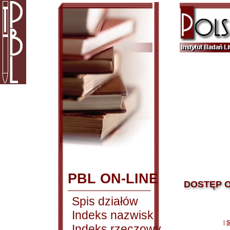
PBL ON-LINE
DOSTĘP O
Spis działów
Indeks nazwisk
|
S
Indeks rzeczowy