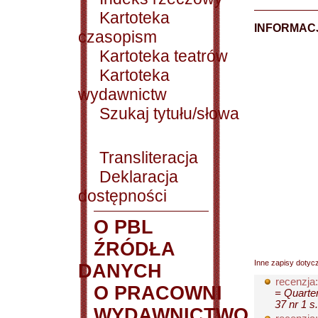
Kartoteka
INFORMACJ
czasopism
Kartoteka teatrów
Kartoteka
wydawnictw
Szukaj tytułu/słowa
Transliteracja
Deklaracja
dostępności
O PBL
ŹRÓDŁA
Inne zapisy dotyc
DANYCH
recenzja:
O PRACOWNI
= Quarter
37 nr 1 s
WYDAWNICTWO