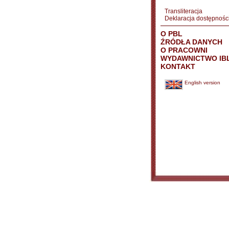
Transliteracja
Deklaracja dostępnośc
O PBL
ŹRÓDŁA DANYCH
O PRACOWNI
WYDAWNICTWO IB
KONTAKT
English version