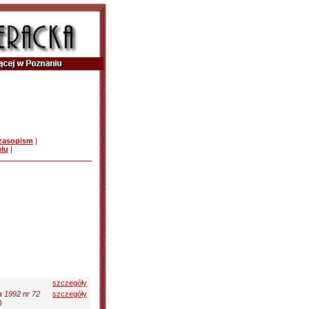
czasopism
|
ułu
|
szczegóły
a 1992 nr 72
szczegóły
)