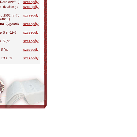
Rara Avis"...)
szczegóły
t. działaln.; z
szczegóły
ść 1991 nr 45
szczegóły
fa"...)
ina
.
Tygodnik
szczegóły
r 5 s. 62-4
szczegóły
. 5
(nt.
szczegóły
 8
(nt.
szczegóły
10 s. 11
szczegóły