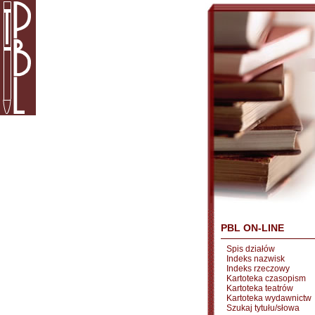
PBL ON-LINE
Spis działów
Indeks nazwisk
Indeks rzeczowy
Kartoteka czasopism
Kartoteka teatrów
Kartoteka wydawnictw
Szukaj tytułu/słowa