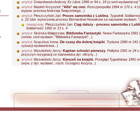
artykuł:
Gniazdowski Andrzej:
Ex Libris 1996 nr 94 s. 19
(o serii wydawniczej "
artykuł:
Masłoń Krzysztof:
"Alfa" się ceni
.
Rzeczpospolita 1994 nr 170 s. 4
(n
wypow. prezesa Andrzeja Święcickiego...)
i
artykuł:
Pleszczyński Jan:
Proces samotnika z Lublina
.
Tygodnik Solidarno
s. 22
(dot. wytoczenia procesu Bernardowi Nowakowi za nazwanie wydawn. "Al
nawiązanie:
Pleszczyński Jan:
Ciąg dalszy - procesu samotnika z Lubl
Solidarność 1992 nr 13 s. 4
artykuł:
Skórska Małgorzata:
Biblioteka Fantastyki
.
Nowa Fantastyka 1991 n
L
(omów. serii wydawn. "Biblioteka Fantastyki"...)
artykuł:
Szaczkus Irena:
Złe czasy dla dobrej książki
.
Trybuna 1990 nr 241 s
sytuacji wydawnictwa...)
artykuł:
Wysokiński Jerzy:
Kapitan schodzi pierwszy
.
Polityka 1991 nr 24 s.
przyczyn rezygnacji ze stanowiska dyr. oficyny...)
artykuł:
Wysokiński Jerzy:
Kieszeń na książki
.
Przegląd Tygodniowy 1991 nr 
(wyw. z dyr. wydawn.; rozm. Grzegorz Kozyra...)