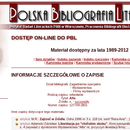
DOSTĘP ON-LINE DO PBL
Materiał dostępny za lata 1989-2012
|
Spis działów
|
Indeks nazwisk
|
Indeks rzeczowy
|
Kartoteka 
|
Kartoteka teatrów
|
Kartoteka wydawnictw
|
Szukaj tyt
INFORMACJE SZCZEGÓŁOWE O ZAPISIE
Dział bibliografii:
Zagadnienia specjalne
- Wydawnictwa
- Firmy wydawnicze
Rodzaj zapisu:
odwołanie
Tytuł:
Alfa
Źródło:
x, -
szczegóły
Numer zapisu:
127709 (BD)
Inne zapisy dotyczące tego materiału:
artykuł:
M.R.:
Zajrzeć w źródła
.
Odra 1996 nr 3 s. 118
(nt. serii "Rara Avis"...)
artykuł:
Adamski Zdzisław:
Likwidacja po "chińskim skoku"
.
Rzeczpospolit
s. 4
(wywiad z dyrektorem Wydawnictwa "Alfa" nt. przyczyn likwidacji firmy; ...