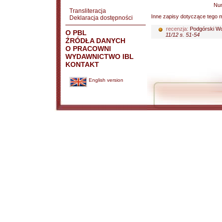
Nu
Transliteracja
Inne zapisy dotyczące tego m
Deklaracja dostępności
recenzja:
Podgórski Wo
O PBL
11/12 s. 51-54
ŹRÓDŁA DANYCH
O PRACOWNI
WYDAWNICTWO IBL
KONTAKT
English version