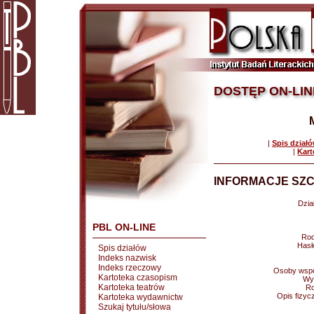
DOSTĘP ON-LIN
|
Spis dział
|
Kart
INFORMACJE SZC
Dział
PBL ON-LINE
Rod
Hasł
Spis działów
Indeks nazwisk
Indeks rzeczowy
Osoby wspó
Kartoteka czasopism
Wy
Kartoteka teatrów
Ro
Opis fizyc
Kartoteka wydawnictw
Szukaj tytułu/słowa