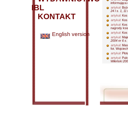
informująca 
IBL
artykuł:
Boże
24 I s. 1, 11
(
KONTAKT
artykuł:
Kos 
artykuł:
Kos 
artykuł:
Kos 
nagrody ksi
artykuł:
Kos 
English version
artykuł:
Maje
2004 nr 6 s.
artykuł:
Masł
fot. Wojciec
artykuł:
Plot
artykuł:
Puks
Wileński 200