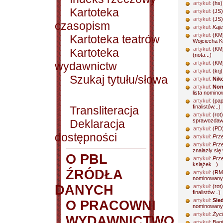
artykuł:
(hs)
Kartoteka
artykuł:
(JS)
artykuł:
(JS)
czasopism
artykuł:
Kaje
artykuł:
(KM
Kartoteka teatrów
Wojciecha K
artykuł:
(KM
Kartoteka
(nota...)
wydawnictw
artykuł:
(KM
artykuł:
(krj
Szukaj tytułu/słowa
artykuł:
Nik
artykuł:
Nom
lista nomino
artykuł:
(pap
finalistów...)
Transliteracja
artykuł:
(rot)
Deklaracja
sprawozdawc
artykuł:
(PD
dostępności
artykuł:
Prze
artykuł:
Prze
znalazły się 
O PBL
artykuł:
Prze
książek...)
ŹRÓDŁA
artykuł:
(RM
nominowanyc
DANYCH
artykuł:
(rot
finalistów...)
artykuł:
Sie
O PRACOWNI
nominowanyc
artykuł:
Życi
WYDAWNICTWO
artykuł:
Bagi