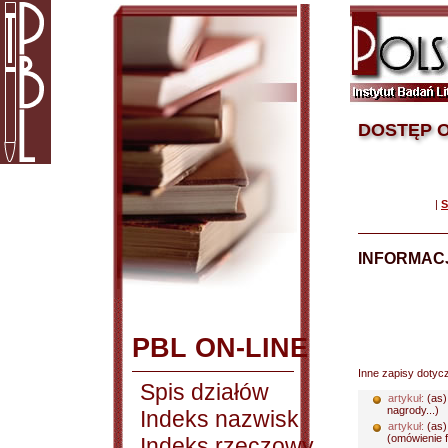
DOSTĘP O
|
S
INFORMACJ
PBL ON-LINE
Inne zapisy dotyc
Spis działów
artykuł:
(as)
nagrody...)
Indeks nazwisk
artykuł:
(as)
(omówienie f
Indeks rzeczowy