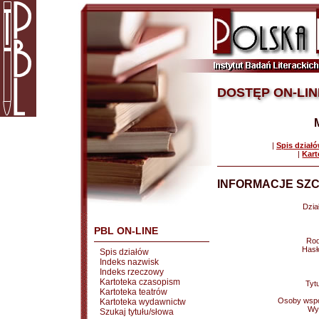
DOSTĘP ON-LIN
|
Spis dział
|
Kart
INFORMACJE SZC
Dział
PBL ON-LINE
Rod
Hasł
Spis działów
Indeks nazwisk
Indeks rzeczowy
Kartoteka czasopism
Tytu
Kartoteka teatrów
Osoby wspó
Kartoteka wydawnictw
Wy
Szukaj tytułu/słowa