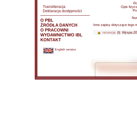
Ro
Transliteracja
Opis fizyc
Pr
Deklaracja dostępności
Nu
O PBL
ŹRÓDŁA DANYCH
Inne zapisy dotyczące tego m
O PRACOWNI
recenzja:
(ł):
Wyspa 200
WYDAWNICTWO IBL
KONTAKT
English version