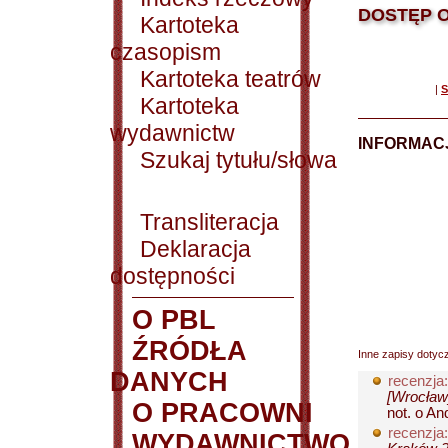
DOSTĘP O
Kartoteka
czasopism
Kartoteka teatrów
|
S
Kartoteka
wydawnictw
INFORMACJ
Szukaj tytułu/słowa
Transliteracja
Deklaracja
dostępności
O PBL
ŹRÓDŁA
Inne zapisy dotyc
DANYCH
recenzja:
[Wrocław]
O PRACOWNI
not. o An
recenzja:
WYDAWNICTWO