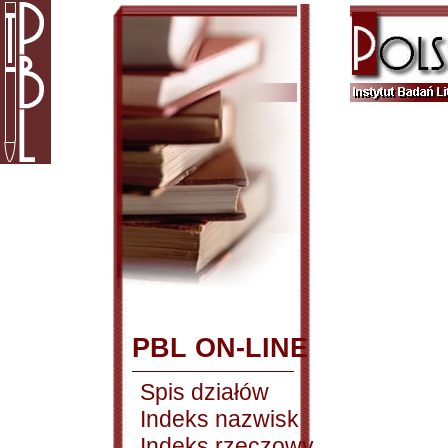
PBL ON-LINE
Spis działów
Indeks nazwisk
Indeks rzeczowy