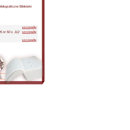
liograficzne Biblioteki
szczegóły
 nr 50 s. 112
szczegóły
szczegóły