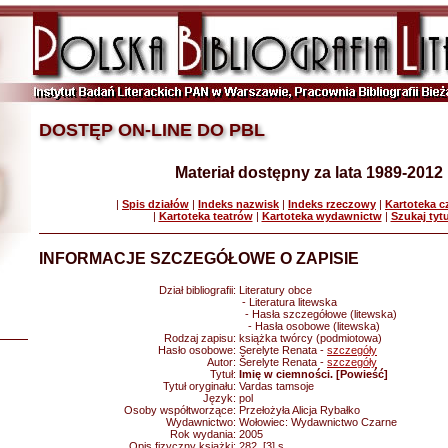
DOSTĘP ON-LINE DO PBL
Materiał dostępny za lata 1989-2012
|
Spis działów
|
Indeks nazwisk
|
Indeks rzeczowy
|
Kartoteka 
|
Kartoteka teatrów
|
Kartoteka wydawnictw
|
Szukaj tyt
INFORMACJE SZCZEGÓŁOWE O ZAPISIE
Dział bibliografii:
Literatury obce
- Literatura litewska
- Hasła szczegółowe (litewska)
- Hasła osobowe (litewska)
Rodzaj zapisu:
książka twórcy (podmiotowa)
Hasło osobowe:
Serelyte Renata -
szczegóły
Autor:
Šerelyte Renata -
szczegóły
Tytuł:
Imię w ciemności. [Powieść]
Tytuł oryginału:
Vardas tamsoje
Język:
pol
Osoby współtworzące:
Przełożyła Alicja Rybałko
Wydawnictwo:
Wołowiec: Wydawnictwo Czarne
Rok wydania:
2005
Opis fizyczny książki:
282, [3] s.