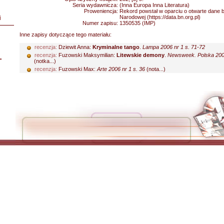
Seria wydawnicza:
(Inna Europa Inna Literatura)
Proweniencja:
Rekord powstał w oparciu o otwarte dane bib
Narodowej (https://data.bn.org.pl)
i
Numer zapisu:
1350535 (IMP)
Inne zapisy dotyczące tego materiału:
recenzja:
Dziewit Anna:
Kryminalne tango
.
Lampa 2006 nr 1 s. 71-72
recenzja:
Fuzowski Maksymilian:
Litewskie demony
.
Newsweek. Polska 2005
L
(notka...)
recenzja:
Fuzowski Max:
Arte 2006 nr 1 s. 36
(nota...)