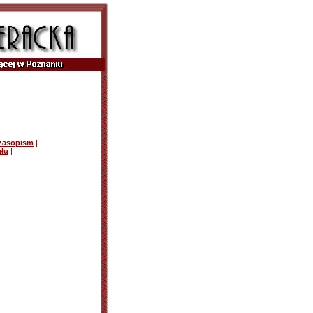
czasopism
|
ułu
|