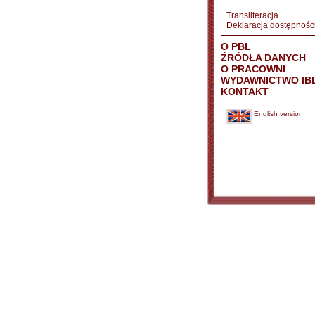
Transliteracja
Deklaracja dostępnośc
O PBL
ŹRÓDŁA DANYCH
O PRACOWNI
WYDAWNICTWO IB
KONTAKT
English version