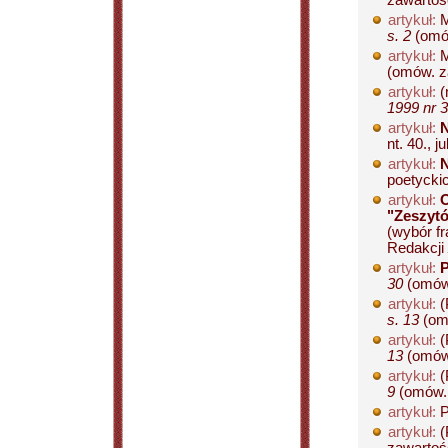
zawartośc
artykuł:
M
s. 2
(omów
artykuł:
M
(omów. z
artykuł:
(
1999 nr 3
artykuł:
N
nt. 40., 
artykuł:
poetyckic
artykuł:
O
"Zeszytó
(wybór f
Redakcji
artykuł:
P
30
(omów.
artykuł:
(
s. 13
(omó
artykuł:
(
13
(omów.
artykuł:
(
9
(omów. 
artykuł:
P
artykuł:
(