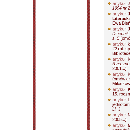
artykuł:
J
1994 nr 2
artykuł:
J
Literack
Ewa Bień
artykuł:
J
Dziennik 
s. 5
(omów
artykuł:
k
42
(nt. s
Bibliotec
artykuł:
K
Rzeczpos
2001...)
artykuł:
K
(omówien
Miłoszowi
artykuł:
K
15. roczn
artykuł:
L
jednotom
Li...)
artykuł:
M
2005...)
artykuł:
M