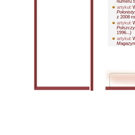
numeru 53
artykuł:
W
Polonisty
z 2008 ro
artykuł:
W
Polszczy
1996...)
artykuł:
W
Magazyn L