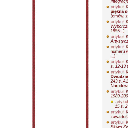
Integracj
artykuł:
K
piękna d
(omów. z
artykuł:
K
Wyborcza
1995...)
artykuł:
K
Artystyc
artykuł:
K
numeru w
...)
artykuł:
K
s. 12-13
(
artykuł:
K
Dwudzies
243 s. A
Narodowe
artykuł:
K
1989-2000
artykuł
15 s. 2
artykuł:
K
zawartośc
artykuł:
K
Słowo Ży