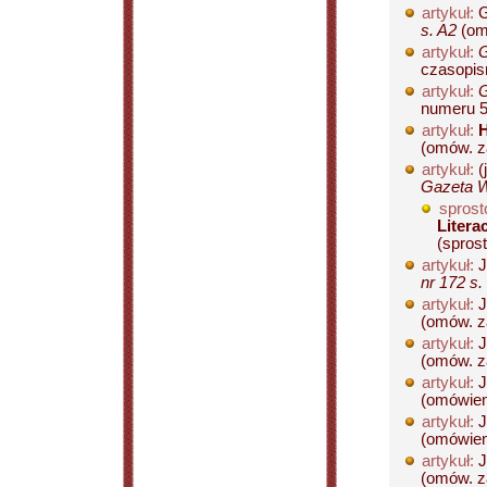
artykuł:
G
s. A2
(omó
artykuł:
G
czasopis
artykuł:
G
numeru 56
artykuł:
H
(omów. z
artykuł:
(
Gazeta W
sprost
Litera
(spros
artykuł:
J
nr 172 s.
artykuł:
J
(omów. za
artykuł:
J
(omów. za
artykuł:
J
(omówieni
artykuł:
J
(omówieni
artykuł:
J
(omów. z