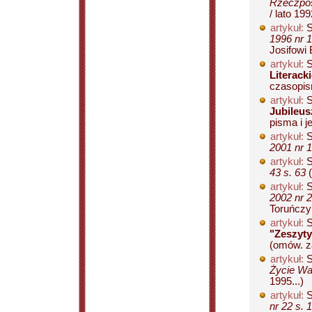
Rzeczposp
/ lato 199
artykuł:
S
1996 nr 1
Josifowi 
artykuł:
S
Literack
czasopism
artykuł:
S
Jubileu
pisma i je
artykuł:
S
2001 nr 1
artykuł:
S
43 s. 63
(
artykuł:
S
2002 nr 2
Toruńczyk
artykuł:
S
"Zeszyty
(omów. z
artykuł:
S
Życie Wa
1995...)
artykuł:
S
nr 22 s. 