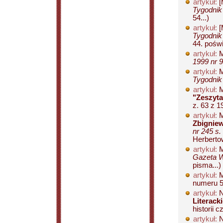
artykuł:
[
Tygodnik
54...)
artykuł:
[
Tygodnik
44. pośw
artykuł:
M
1999 nr 9
artykuł:
M
Tygodnik
artykuł:
M
"Zeszyta
z. 63 z 19
artykuł:
M
Zbignie
nr 245 s.
Herbertow
artykuł:
M
Gazeta W
pisma...)
artykuł:
M
numeru 53
artykuł:
N
Literack
historii 
artykuł:
N