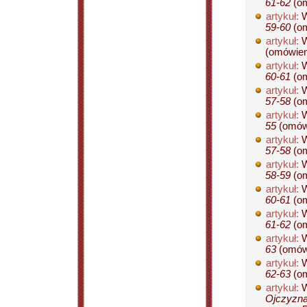
61-62
(om
artykuł:
W
59-60
(om
artykuł:
W
(omówien
artykuł:
W
60-61
(om
artykuł:
W
57-58
(om
artykuł:
W
55
(omówi
artykuł:
W
57-58
(om
artykuł:
W
58-59
(om
artykuł:
W
60-61
(om
artykuł:
W
61-62
(om
artykuł:
W
63
(omówi
artykuł:
W
62-63
(om
artykuł:
W
Ojczyzna