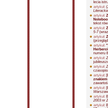
lecia istn.
artykuł:
(
Literacka
artykuł:
Z
Noteboo
tekst rów
artykuł:
Z
5-7
(wraz 
artykuł:
Z
(przegląd
artykuł:
"
Herberci
numeru 89
artykuł:
Z
jubileusz
artykuł:
Z
czasopis
artykuł:
[
znakiem
zawartośc
artykuł:
[
Warszawy
artykuł:
B
2003 nr 2
artykuł:
B