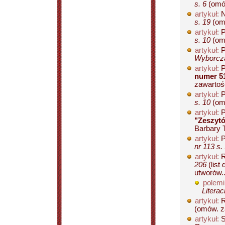
s. 6
(omów
artykuł:
N
s. 19
(omó
artykuł:
P
s. 10
(omó
artykuł:
P
Wyborcza
artykuł:
P
numer 5
zawartośc
artykuł:
P
s. 10
(omó
artykuł:
P
"Zeszytó
Barbary T
artykuł:
P
nr 113 s.
artykuł:
R
206
(list
utworów..
polemi
Literac
artykuł:
R
(omów. z
artykuł:
S