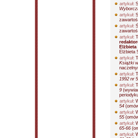
artykuł:
S
Wyborcza
artykuł:
S
zawartośc
artykuł:
Ś
zawartośc
artykuł:
T
redaktor
Elżbieta
Elżbieta 
artykuł:
T
Książki 
naczelny
artykuł:
T
1992 nr 5
artykuł:
T
9
(wywiad
periodyku;
artykuł:
W
54
(omówi
artykuł:
W
55
(omówi
artykuł:
W
65-66
(om
artykuł:
W