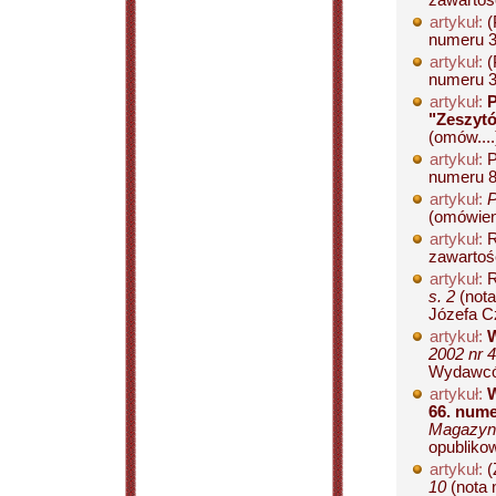
zawartośc
artykuł:
(
numeru 38
artykuł:
(
numeru 35
artykuł:
P
"Zeszytó
(omów....
artykuł:
P
numeru 83
artykuł:
P
(omówieni
artykuł:
R
zawartośc
artykuł:
R
s. 2
(nota
Józefa Cz
artykuł:
W
2002 nr 4
Wydawców
artykuł:
W
66. nume
Magazyn 
opublikow
artykuł:
(
10
(nota 