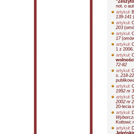
"Zeszytó
not. o aut.
artykuł:
B
139-141
(
artykuł:
C
203
(omów
artykuł:
C
17
(omów.
artykuł:
C
1 z 2006..
artykuł:
C
wolnośc
72-82
artykuł:
C
s. 218-2
publikowa
artykuł:
C
1992 nr 3
artykuł:
D
2002 nr 2
20-lecia i
artykuł:
D
Wyborcza
Kottowi; n
artykuł:
D
Jeleńsk