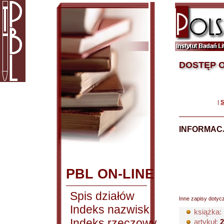
DOSTĘP O
|
S
INFORMACJ
PBL ON-LINE
Spis działów
Inne zapisy dotyc
Indeks nazwisk
książka:
Indeks rzeczowy
artykuł:
2