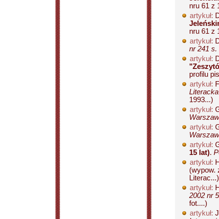
nru 61 z 
artykuł:
D
Jeleńsk
nru 61 z 
artykuł:
D
nr 241 s.
artykuł:
D
"Zeszytó
profilu pi
artykuł:
F
Literacka
1993...)
artykuł:
G
Warszawy
artykuł:
G
Warszawy
artykuł:
G
15 lat)
.
P
artykuł:
H
(wypow. 
Literac...)
artykuł:
H
2002 nr 5
fot....)
artykuł:
J