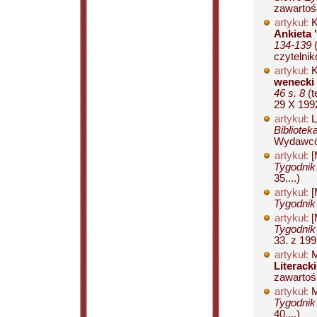
zawartości
artykuł:
K
Ankieta 
134-139
(
czytelnik
artykuł:
K
wenecki 
46 s. 8
(t
29 X 1992
artykuł:
L
Bibliotek
Wydawców
artykuł:
[
Tygodnik
35....)
artykuł:
[
Tygodnik
artykuł:
[
Tygodnik
33. z 1991
artykuł:
M
Literack
zawartośc
artykuł:
M
Tygodnik
40....)