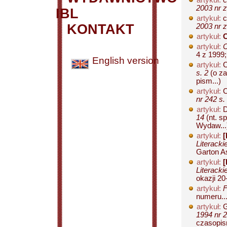
artykuł:
c
2003 nr z
IBL
artykuł:
c
KONTAKT
2003 nr z
artykuł:
artykuł:
C
4 z 1999
English version
artykuł:
C
s. 2
(o za
pism...)
artykuł:
C
nr 242 s.
artykuł:
D
14
(nt. s
Wydaw...
artykuł:
[
Literacki
Garton A
artykuł:
[
Literacki
okazji 20
artykuł:
F
numeru...
artykuł:
G
1994 nr 2
czasopis