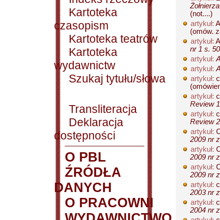
Żołnierza
Kartoteka
(not....)
czasopism
artykuł:
A
(omów. za
Kartoteka teatrów
artykuł:
A
nr 1 s. 5
Kartoteka
artykuł:
A
wydawnictw
artykuł:
A
Szukaj tytułu/słowa
artykuł:
c
(omówieni
artykuł:
c
Review 19
Transliteracja
artykuł:
c
Deklaracja
Review 20
artykuł:
C
dostępności
2009 nr z
artykuł:
C
O PBL
2009 nr z
artykuł:
C
ŹRÓDŁA
2009 nr z
DANYCH
artykuł:
c
2003 nr z
O PRACOWNI
artykuł:
c
2004 nr z
WYDAWNICTWO