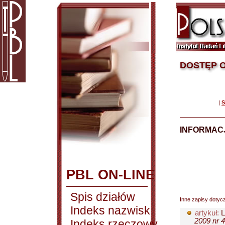
DOSTĘP O
|
S
INFORMACJ
PBL ON-LINE
Spis działów
Inne zapisy dotyc
Indeks nazwisk
artykuł:
L
2009 nr 4
Indeks rzeczowy