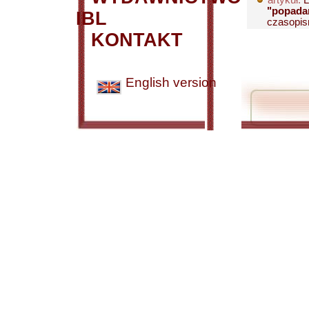
artykuł:
L
"popada
IBL
czasopis
KONTAKT
English version