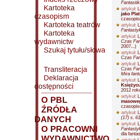
Fantastik
Kartoteka
artykuł:
L
jako Pla
czasopism
czasopis
Kartoteka teatrów
artykuł:
L
Fantastyk
Kartoteka
artykuł:
L
wydawnictw
Czas Fant
2007...)
Szukaj tytułu/słowa
artykuł:
L
Czas Fant
artykuł:
L
Transliteracja
Czas Fant
Mira fanta
Deklaracja
artykuł:
L
dostępności
Księżyc
2012 rok
artykuł:
L
O PBL
masoweg
czasopis
ŹRÓDŁA
artykuł:
L
DANYCH
(17) s. 6
artykuł:
L
O PRACOWNI
Fantastyk
dla fanta
WYDAWNICTWO