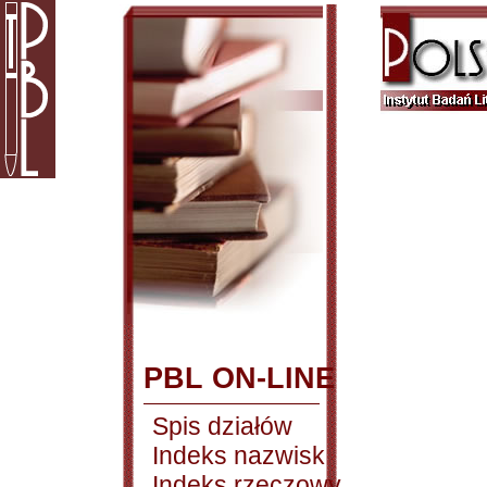
PBL ON-LINE
Spis działów
Indeks nazwisk
Indeks rzeczowy