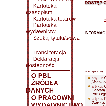
DOSTĘP O
Kartoteka
czasopism
Kartoteka teatrów
|
S
Kartoteka
wydawnictw
INFORMACJ
Szukaj tytułu/słowa
Transliteracja
Deklaracja
dostępności
Inne zapisy dotyc
O PBL
artykuł:
C
ŹRÓDŁA
[Warszaw
artykuł:
O
DANYCH
[Londyn] 
Polskieg
O PRACOWNI
artykuł:
P
Dziennik 
WYDAWNICTWO